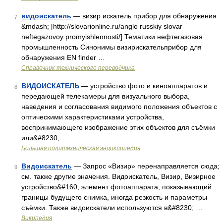
видоискатель
— визир искатель прибор для обнаружения
7
&mdash; [http://slovarionline.ru/anglo russkiy slovar
neftegazovoy promyishlennosti/] Тематики нефтегазовая
промышленность Синонимы визирискательприбор для
обнаружения EN finder …
Справочник технического переводчика
ВИДОИСКАТЕЛЬ
— устройство фото и киноаппаратов и
8
передающей телекамеры для визуального выбора,
наведения и согласования видимого положения объектов с
оптическими характеристиками устройства,
воспринимающего изображение этих объектов для съёмки
или&#8230; …
Большая политехническая энциклопедия
Видоискатель
— Запрос «Визир» перенаправляется сюда;
9
см. также другие значения. Видоискатель, Визир, Визирное
устройство&#160; элемент фотоаппарата, показывающий
границы будущего снимка, иногда резкость и параметры
съёмки. Также видоискатели используются в&#8230; …
Википедия