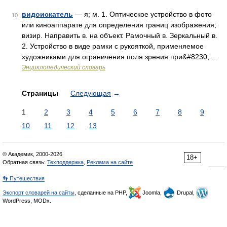
видоискатель
— я; м. 1. Оптическое устройство в фото
10
или киноаппарате для определения границ изображения;
визир. Направить в. на объект. Рамочный в. Зеркальный в.
2. Устройство в виде рамки с рукояткой, применяемое
художниками для ограничения поля зрения при&#8230; …
Энциклопедический словарь
Страницы
Следующая
→
1
2
3
4
5
6
7
8
9
10
11
12
13
© Академик, 2000-2026
18+
Обратная связь:
Техподдержка
,
Реклама на сайте
👣 Путешествия
Экспорт словарей на сайты
, сделанные на PHP,
Joomla,
Drupal,
WordPress, MODx.