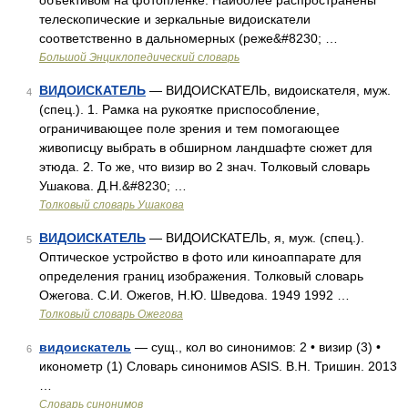
объективом на фотопленке. Наиболее распространены
телескопические и зеркальные видоискатели
соответственно в дальномерных (реже&#8230; …
Большой Энциклопедический словарь
ВИДОИСКАТЕЛЬ
— ВИДОИСКАТЕЛЬ, видоискателя, муж.
4
(спец.). 1. Рамка на рукоятке приспособление,
ограничивающее поле зрения и тем помогающее
живописцу выбрать в обширном ландшафте сюжет для
этюда. 2. То же, что визир во 2 знач. Толковый словарь
Ушакова. Д.Н.&#8230; …
Толковый словарь Ушакова
ВИДОИСКАТЕЛЬ
— ВИДОИСКАТЕЛЬ, я, муж. (спец.).
5
Оптическое устройство в фото или киноаппарате для
определения границ изображения. Толковый словарь
Ожегова. С.И. Ожегов, Н.Ю. Шведова. 1949 1992 …
Толковый словарь Ожегова
видоискатель
— сущ., кол во синонимов: 2 • визир (3) •
6
иконометр (1) Словарь синонимов ASIS. В.Н. Тришин. 2013
…
Словарь синонимов